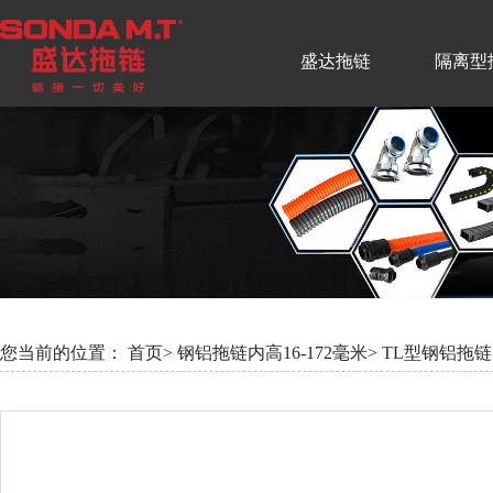
盛达拖链
隔离型
您当前的位置：
首页>
钢铝拖链内高16-172毫米>
TL型钢铝拖链