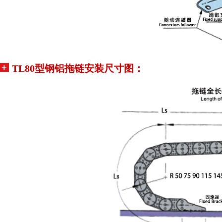
TL80型钢铝拖链
安装尺寸图：