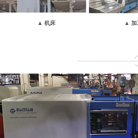
▲ 机床
▲
加