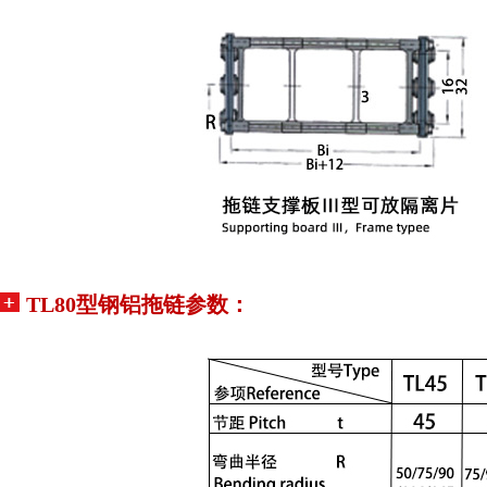
TL80型钢铝拖链
参数：