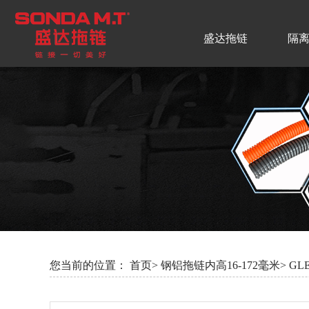
盛达拖链
隔
您当前的位置：
首页>
钢铝拖链内高16-172毫米>
GL